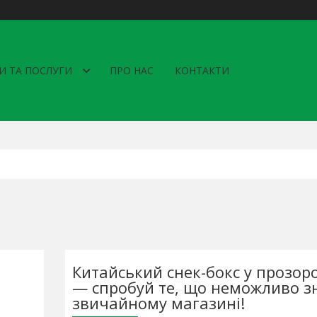
И ТА ПОСЛУГИ
ПРО НАС
КОНТАКТИ
Китайський снек-бокс у прозоро
— спробуй те, що неможливо з
звичайному магазині!