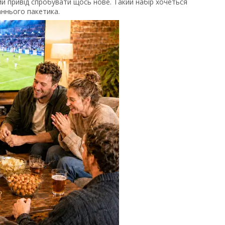
ний привід спробувати щось нове. Такий набір хочеться
аннього пакетика.