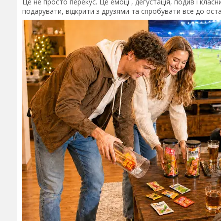
Це не просто перекус. Це емоції, дегустація, подив і клас
подарувати, відкрити з друзями та спробувати все до ост