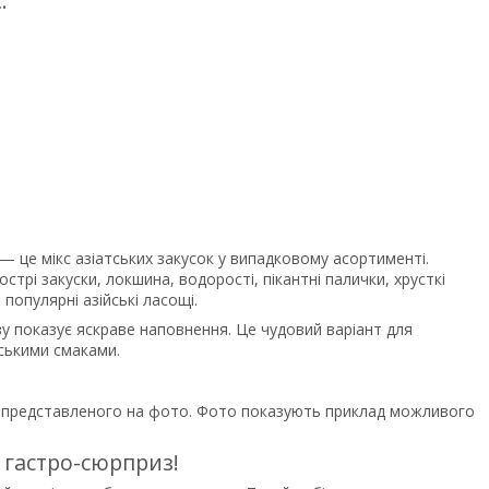
:
— це мікс азіатських закусок у випадковому асортименті.
острі закуски, локшина, водорості, пікантні палички, хрусткі
 популярні азійські ласощі.
зу показує яскраве наповнення. Це чудовий варіант для
йськими смаками.
ід представленого на фото. Фото показують приклад можливого
 гастро-сюрприз!