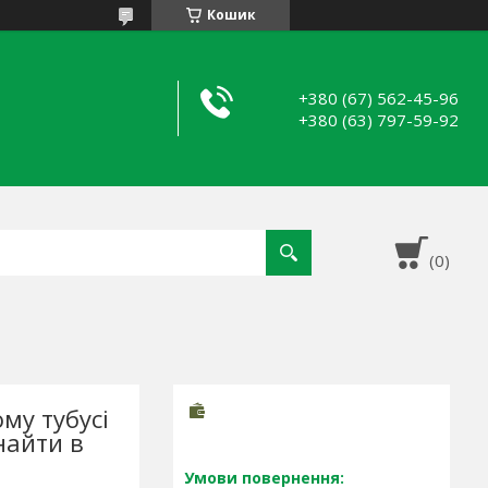
Кошик
+380 (67) 562-45-96
+380 (63) 797-59-92
му тубусі
найти в