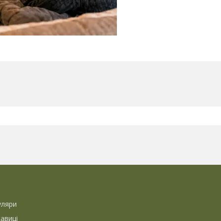
уляри
кавиці