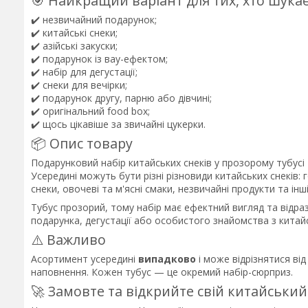
🎯 Найкращий варіант для тих, хто шукає
✔️ незвичайний подарунок;
✔️ китайські снеки;
✔️ азійські закуски;
✔️ подарунок із вау-ефектом;
✔️ набір для дегустації;
✔️ снеки для вечірки;
✔️ подарунок другу, парню або дівчині;
✔️ оригінальний food box;
✔️ щось цікавіше за звичайні цукерки.
📦 Опис товару
Подарунковий набір китайських снеків у прозорому тубусі 
Усередині можуть бути різні різновиди китайських снеків: г
снеки, овочеві та м'ясні смаки, незвичайні продукти та інші
Тубус прозорий, тому набір має ефектний вигляд та відра
подарунка, дегустації або особистого знайомства з кита
⚠️ Важливо
Асортимент усередині
випадково
і може відрізнятися в
наповнення. Кожен тубус — це окремий набір-сюрприз.
🚀 Замовте та відкрийте свій китайський