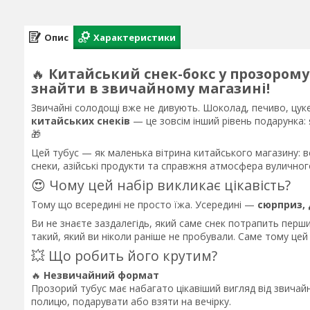
Опис
Характеристики
🔥
Китайський снек-бокс у прозорому
знайти в звичайному магазині!
Звичайні солодощі вже не дивують. Шоколад, печиво, цук
китайських снеків
— це зовсім інший рівень подарунка: 
🎁
Цей тубус — як маленька вітрина китайського магазину: все
снеки, азійські продукти та справжня атмосфера вуличног
😍 Чому цей набір викликає цікавість?
Тому що всередині не просто їжа. Усередині —
сюрприз, 
Ви не знаєте заздалегідь, який саме снек потрапить перши
такий, який ви ніколи раніше не пробували. Саме тому цей 
💥 Що робить його крутим?
🔥
Незвичайний формат
Прозорий тубус має набагато цікавіший вигляд від звичай
полицю, подарувати або взяти на вечірку.