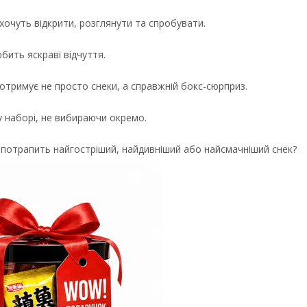
хочуть відкрити, розглянути та спробувати.
юбить яскраві відчуття.
 отримує не просто снеки, а справжній бокс-сюрприз.
у наборі, не вибираючи окремо.
у потрапить найгостріший, найдивніший або найсмачніший снек?