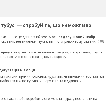
 тубусі — спробуй те, що неможливо
ерки — все це давно знайоме. А ось
подарунковий набір
яскравий, незвичайний, зухвалий і по-справжньому цікавий. 🇨🇳
редині яскраві пачки, незвичайні закуски, гострі смаки, хрусткі
о Китаю. Його хочеться відкрити відразу.
дегустація й емоції
.
м: гострий, пряний, солоний, хрусткий, незвичайний або взагалі
набір так цікаво купувати, дарувати та відкривати.
ного пакета або коробки. Його можна відразу поставити на