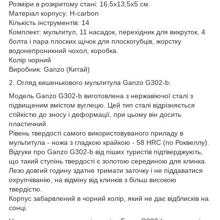
Розміри в розкритому стані: 16,5х13,5х5 см.
Матеріал корпусу: H-carbon
Кількість інструментів: 14
Комплект: мультитул, 11 насадок, перехідник для викруток, 4
болта і пара плоских щічок для плоскогубців, жорстку
водонепроникний чохол, коробка.
Колір чорний
Виробник: Ganzo (Китай)
2. Огляд кишенькового мультитула Ganzo G302-b:
Модель Ganzo G302-b виготовлена з нержавіючої сталі з
підвищеним вмістом вуглецю. Цей тип сталі відрізняється
стійкістю до зносу і деформації, при цьому він досить
пластичний.
Рівень твердості самого використовуваного приладу в
мультитула - ножа з гладкою крайкою - 58 HRC (по Роквеллу).
Відгуки про Ganzo G302-b від піших туристів підтверджують,
що такий ступінь твердості є золотою серединою для клинка.
Лезо довгий годину здатне тримати заточку і не піддаватися
охрупчіванію, на відміну від клинків з більш високою
твердістю.
Корпус забарвлений в чорний колір, який не дає відблисків на
сонці.