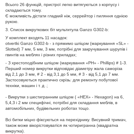
Всього 26 функцій, пристрої легко витягуються з корпусу і
складаються тому.
Є можливість дістати гладкий ніж, серрейтор і пиляння однією
рукою.
3. Список викруткових біт мультитула Ganzo G302-b:
У комплект входять 11 насадок:
otvertki Ganzo G302-b - з прямимо шліцом (маркування «SL» -
Slotted) 7 мм, 5 мм, 3 мм, потрібні для закручування шурупів і
гвинтів на меблях і різних приладах;
- З хрестоподібним шліцом (маркування «PH» - Phillips) # 1-3.
Перший номер викрутки відповідає діаметру жала саморіза
від 2,1 до 3 мм, # 2 - від 3,1 до 5 мм, # 3 - від 5,1 до 7 мм.
Застосовуються практично скрізь: для ремонту побутової
техніки, машин і т. д .;
- Викрутки з шестигранним шліцом ( «HEX» - Hexagon) на 6,
5,4,3 і 2 мм специфічні, потрібні для складання меблів, в
автомобільних, будівельних роботах тощо.
Всі битки міцно фіксуються на перехіднику. Висувний тримач,
також може вікорістовуватіся як чотиригранна (квадратна
викрутка).