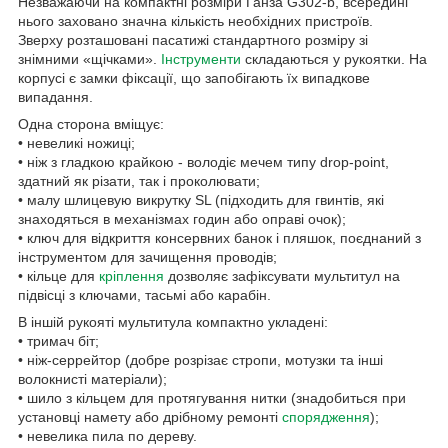
Незважаючи на компактні розміри Ганза G302-b, всередині
нього заховано значна кількість необхідних пристроїв.
Зверху розташовані пасатижі стандартного розміру зі
знімними «щічками».
Інструменти
складаються у рукоятки. На
корпусі є замки фіксації, що запобігають їх випадкове
випадання.
Одна сторона вміщує:
• невеликі ножиці;
• ніж з гладкою крайкою - володіє мечем типу drop-point,
здатний як різати, так і проколювати;
• малу шлицевую викрутку SL (підходить для гвинтів, які
знаходяться в механізмах годин або оправі очок);
• ключ для відкриття консервних банок і пляшок, поєднаний з
інструментом для зачищення проводів;
• кільце для
кріплення
дозволяє зафіксувати мультитул на
підвісці з ключами, тасьмі або карабін.
В іншій рукояті мультитула компактно укладені:
• тримач біт;
• ніж-серрейтор (добре розрізає стропи, мотузки та інші
волокнисті матеріали);
• шило з кільцем для протягування нитки (знадобиться при
установці намету або дрібному ремонті
спорядження
);
• невелика пила по дереву.