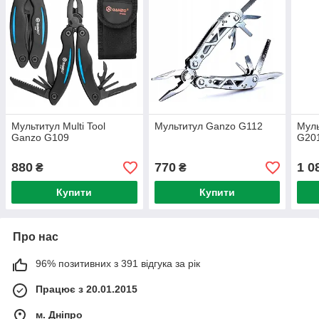
Мультитул Multi Tool
Мультитул Ganzo G112
Муль
Ganzo G109
G20
880
770
1 0
₴
₴
Купити
Купити
Про нас
96% позитивних з 391 відгука за рік
Працює з 20.01.2015
м. Дніпро