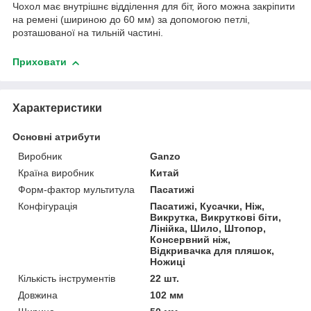
Чохол має внутрішнє відділення для біт, його можна закріпити
на ремені (шириною до 60 мм) за допомогою петлі,
розташованої на тильній частині.
Приховати
Характеристики
Основні атрибути
Виробник
Ganzo
Країна виробник
Китай
Форм-фактор мультитула
Пасатижі
Конфігурація
Пасатижі, Кусачки, Ніж,
Викрутка, Викруткові біти,
Лінійка, Шило, Штопор,
Консервний ніж,
Відкривачка для пляшок,
Ножиці
Кількість інструментів
22 шт.
Довжина
102 мм