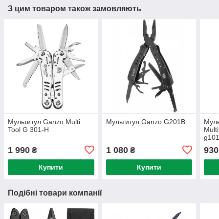
З цим товаром також замовляють
Мультитул Ganzo Multi
Мультитул Ganzo G201B
Муль
Tool G 301-H
Mult
g10
1 990
1 080
930
₴
₴
Купити
Купити
Подібні товари компанії