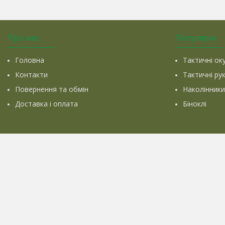
Про нас
Популярні
Головна
Тактичні ок
Контакти
Тактичні ру
Повернення та обмін
Наколінники
Доставка і оплата
Біноклі