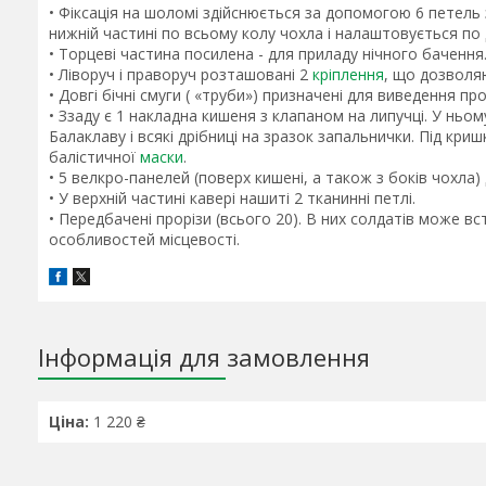
• Фіксація на шоломі здійснюється за допомогою 6 петель
нижній частині по всьому колу чохла і налаштовується по
• Торцеві частина посилена - для приладу нічного бачення
• Ліворуч і праворуч розташовані 2
кріплення
, що дозволя
• Довгі бічні смуги ( «труби») призначені для виведення пр
• Ззаду є 1 накладна кишеня з клапаном на липучці. У нь
Балаклаву і всякі дрібниці на зразок запальнички. Під кри
балістичної
маски
.
• 5 велкро-панелей (поверх кишені, а також з боків чохла) 
• У верхній частині кавері нашиті 2 тканинні петлі.
• Передбачені прорізи (всього 20). В них солдатів може вс
особливостей місцевості.
Інформація для замовлення
Ціна:
1 220 ₴