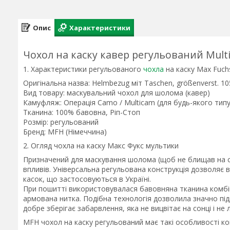
Опис
Характеристики
Чохол на каску кавер регульований Mult
1. Характеристики регульованого
чохла
на каску Max Fuch
Оригінальна назва: Helmbezug міт Taschen, größenverst. 1
Вид товару: маскувальний чохол для шолома (кавер)
Камуфляж: Операція Camo / Multicam (для будь-якого типу
Тканина: 100% бавовна, Ріп-Стоп
Розмір: регульований
Бренд: MFH (Німеччина)
2. Огляд чохла на каску Макс Фукс мультики
Призначений для маскування шолома (щоб не блищав на сонц
впливів. Універсальна регульована конструкція дозволяє
касок, що застосовуються в Україні.
При пошитті використовувалася бавовняна тканина комбін
армована нитка. Подібна технологія дозволила значно підв
добре зберігає забарвлення, яка не вицвітає на сонці і не 
MFH чохол на каску регульований має такі особливості кон