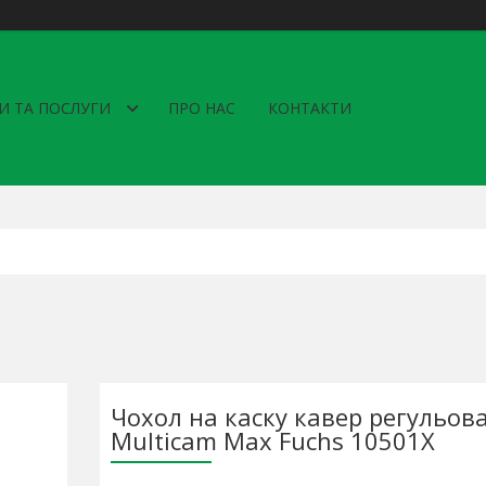
И ТА ПОСЛУГИ
ПРО НАС
КОНТАКТИ
Чохол на каску кавер регульов
Multicam Max Fuchs 10501X