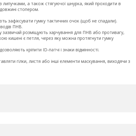
 з липучками, а також стягуючої шнурка, який проходити в
 довжині стопером.
.
ють зафіксувати гумку тактичних очок (щоб не спадали).
оводів ПНВ.
ому зазвичай розміщують харчування для ПНВ або противагу,
шкою кишені є петля, через яку можна протягнути гумку
дозволяють кріпити ID-патчі і знаки відмінності.
тавляти гілки, листя або інші елементи маскування, виходячи з