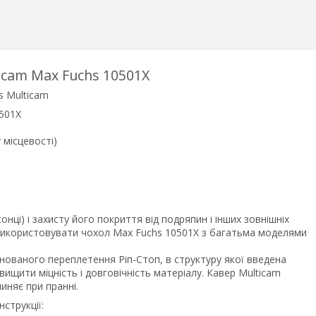
icam Max Fuchs 10501X
s Multicam
0501X
 місцевості)
і) і захисту його покриття від подряпин і інших зовнішніх
 використовувати чохол Max Fuchs 10501X з багатьма моделями
ованого переплетення Ріп-Стоп, в структуру якої введена
ищити міцність і довговічність матеріалу. Кавер Multicam
линяє при пранні.
струкції: