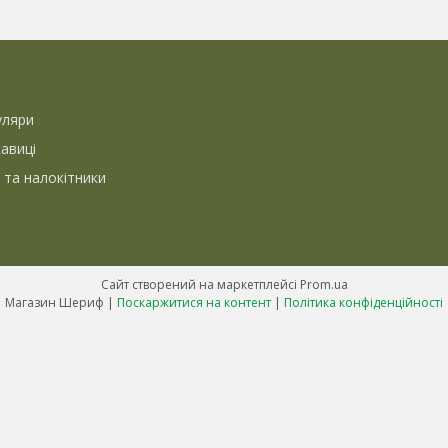
уляри
кавиці
 та налокітники
Сайт створений на маркетплейсі
Prom.ua
Магазин Шериф |
Поскаржитися на контент
|
Політика конфіденційності