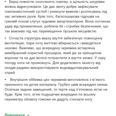
• Берці повністю охоплюють гомілку, а щільність шнурівки
можна відрегулювати. Це дає змогу добре зафіксувати
гомілковостопний суглоб і уникнути вивихів і розтягувань під
час активних рухів. Крім того, багатошарова підошва на
гумовій основі слугує чудовим амортизатором. Вона поглинає
удар від приземлення, роблячи біг і стрибки безпечними, що
так важливо під час переміщення гірською місцевістю.
• Сітчаста структура верху взуття забезпечує повноцінну
вентиляцію, пари поту миттєво вбираються і виводяться
назовні. Важливо, що всередину черевика вставлена
мембранний пористий прошарок, який діє за принципом
воронки та не дає волозі потрапляти в взуття ззовні. У сиру
погоду ноги не промокнуть. Для додаткового захисту від
опадів радимо використовувати водовідштовхувальний
спрей.
• Внутрішня оббивка цих черевиків виготовлена з м'якого,
приємного на дотик матеріалу. Грубих швів всередині немає.
Оскільки задник завищений, то тертя над п'ятковою кістю не
буде. Крім того, м'які подушечки всередині по всьому
периметру обхвату гомілки не дадуть стискати ногу.
Приховати