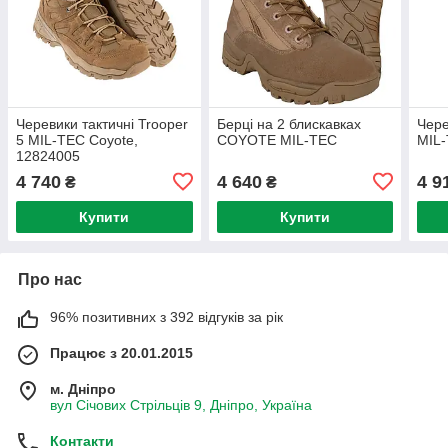
Черевики тактичні Trooper
Берці на 2 блискавках
Чере
5 MIL-TEC Coyote,
COYOTE MIL-TEC
MIL-
12824005
4 740
4 640
4 9
₴
₴
Купити
Купити
Про нас
96% позитивних з 392 відгуків за рік
Працює з 20.01.2015
м. Дніпро
вул Січових Стрільців 9, Дніпро, Україна
Контакти