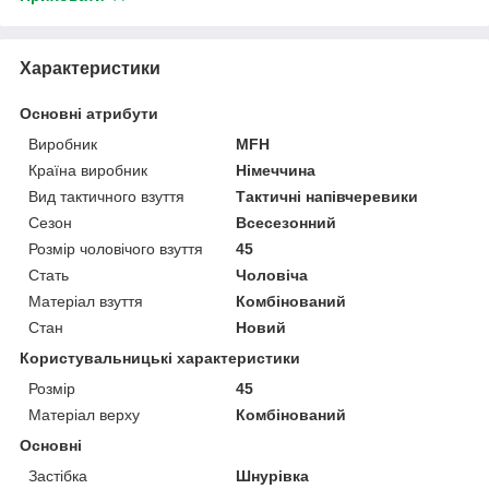
Характеристики
Основні атрибути
Виробник
MFH
Країна виробник
Німеччина
Вид тактичного взуття
Тактичні напівчеревики
Сезон
Всесезонний
Розмір чоловічого взуття
45
Стать
Чоловіча
Матеріал взуття
Комбінований
Стан
Новий
Користувальницькі характеристики
Розмір
45
Матеріал верху
Комбінований
Основні
Застібка
Шнурівка