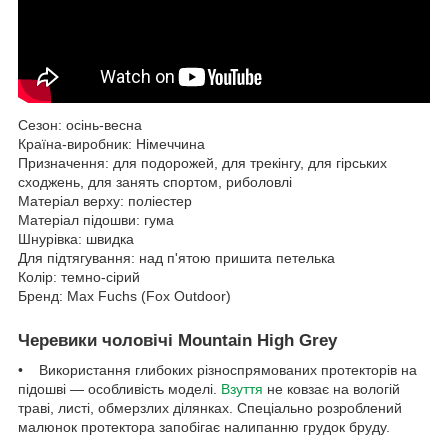
Сезон: осінь-весна
Країна-виробник: Німеччина
Призначення: для подорожей, для трекінгу, для гірських
сходжень, для занять спортом, риболовлі
Матеріал верху: поліестер
Матеріал підошви: гума
Шнурівка: швидка
Для підтягування: над п'ятою пришита петелька
Колір: темно-сірий
Бренд: Max Fuchs (Fox Outdoor)
Черевики чоловічі Mountain High Grey
• Використання глибоких різноспрямованих протекторів на
підошві — особливість моделі.
Взуття
не ковзає на вологій
траві, листі, обмерзлих ділянках. Спеціально розроблений
малюнок протектора запобігає налипанню грудок бруду.