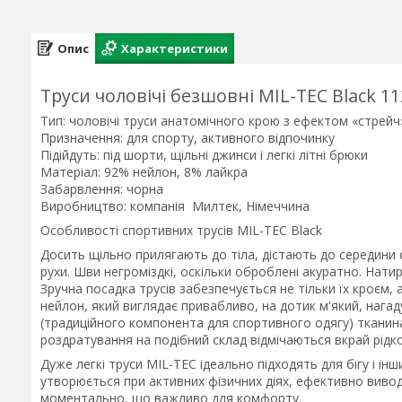
Опис
Характеристики
Труси чоловічі безшовні MIL-TEC Black 1
Тип: чоловічі труси анатомічного крою з ефектом «стрейч
Призначення: для спорту, активного відпочинку
Підійдуть: під шорти, щільні джинси і легкі літні брюки
Матеріал: 92% нейлон, 8% лайкра
Забарвлення: чорна
Виробництво: компанія Милтек, Німеччина
Особливості спортивних трусів MIL-TEC Black
Досить щільно прилягають до тіла, дістають до середини с
рухи. Шви негроміздкі, оскільки оброблені акуратно. Нати
Зручна посадка трусів забезпечується не тільки їх кроєм,
нейлон, який виглядає привабливо, на дотик м'який, нагад
(традиційного компонента для спортивного одягу) тканина 
роздратування на подібний склад відмічаються вкрай рідко
Дуже легкі труси MIL-TEC ідеально підходять для бігу і інш
утворюється при активних фізичних діях, ефективно вивод
моментально, що важливо для комфорту.