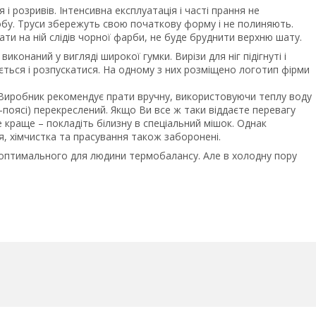
 і розривів. Інтенсивна експлуатація і часті прання не
обу. Труси збережуть свою початкову форму і не полиняють.
ти на ній слідів чорної фарби, не буде бруднити верхню шату.
иконаний у вигляді широкої гумки. Вирізи для ніг підігнуті і
ується і розпускатися. На одному з них розміщено логотип фірми
. Виробник рекомендує прати вручну, використовуючи теплу воду
і-поясі) перекреслений. Якщо Ви все ж таки віддаєте перевагу
 краще – покладіть білизну в спеціальний мішок. Однак
я, хімчистка та прасування також заборонені.
оптимального для людини термобалансу. Але в холодну пору