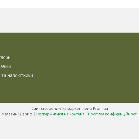
уляри
кавиці
 та налокітники
Сайт створений на маркетплейсі
Prom.ua
Магазин Шериф |
Поскаржитися на контент
|
Політика конфіденційності