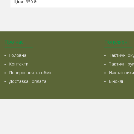
Ціна:
350 ₴
Про нас
Популярні
Головна
Тактичні ок
Контакти
Тактичні ру
Повернення та обмін
Наколінники
Доставка і оплата
Біноклі