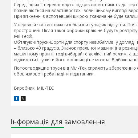
Серед інших її переваг варто підкреслити стійкість до тертя
позначаються на властивостях і зовнішньому вигляді вир
При зіткненні з вспотевшей шкірою тканина не буде залиша
У передній частині нижньої білизни гульфик відсутня. Пояс в
прострочені. Після такої обробки краю не будуть розтріп
Mil-Tec®.
Обтягуючі труси-шорти для спорту невибагливі у догляді
– близько 40 градусів. Значок пральної машини (на резинц
машинному пранні, тоді вибирайте делікатний режим, а ще
віджимати і сушити його в машинці не можна. Відбілюванн
Потоотводящие труси від Міл-Тек сприяють збереженню 
обов'язково треба надіти підштаники.
Виробник: MIL-TEC
Інформація для замовлення