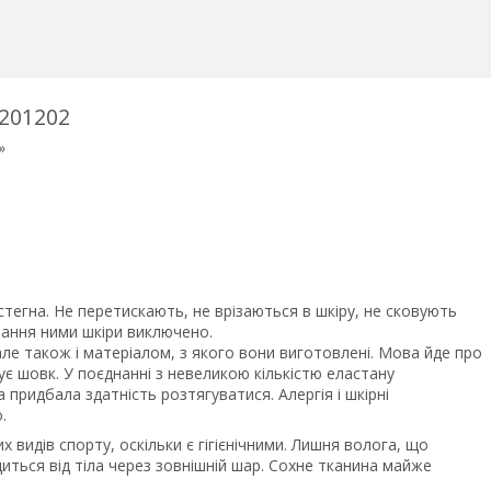
1201202
»
тегна. Не перетискають, не врізаються в шкіру, не сковують
рання ними шкіри виключено.
 але також і матеріалом, з якого вони виготовлені. Мова йде про
ує шовк. У поєднанні з невеликою кількістю еластану
придбала здатність розтягуватися. Алергія і шкірні
.
их видів спорту, оскільки є гігієнічними. Лишня волога, що
иться від тіла через зовнішній шар. Сохне тканина майже