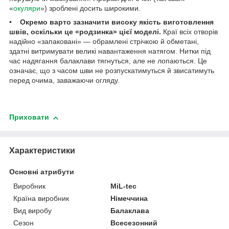
«
окуляри
») зроблені досить широкими.
•
Окремо варто зазначити високу якість виготовлення
швів, оскільки це «родзинка» цієї моделі.
Краї всіх отворів
надійно «запаковані» — обрамлені стрічкою й обметані,
здатні витримувати великі навантаження натягом. Нитки під
час надягання балаклави тягнуться, але не лопаються. Це
означає, що з часом шви не розпускатимуться й звисатимуть
перед очима, заважаючи огляду.
Приховати
Характеристики
Основні атрибути
Виробник
MiL-tec
Країна виробник
Німеччина
Вид виробу
Балаклава
Сезон
Всесезонний