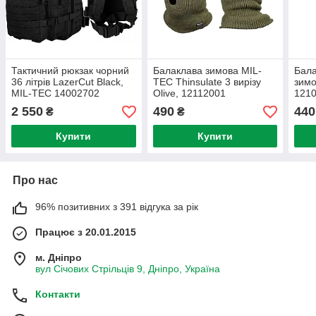
Тактичний рюкзак чорний
Балаклава зимова MIL-
Бала
36 літрів LazerCut Black,
TEC Thinsulate 3 вирізу
зимо
MIL-TEC 14002702
Olive, 12112001
121
2 550
490
440
₴
₴
Купити
Купити
Про нас
96% позитивних з 391 відгука за рік
Працює з 20.01.2015
м. Дніпро
вул Січових Стрільців 9, Дніпро, Україна
Контакти