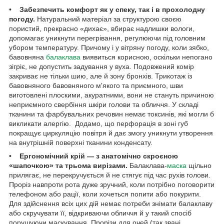
•
Забезпечить комфорт як у спеку, так і в прохолодну
погоду.
Натуральний матеріал за структурою своєю
пористий, прекрасно «дихає», вбирає надлишки вологи,
допомагає уникнути перегрівання, регулюючи під головним
убором температуру. Причому і у вітряну погоду, коли зябко,
бавовняна
балаклава
виявиться корисною, оскільки непогано
зігріє, не допустить задування у вуха. Подовжений комір
закриває не тільки шию, але й зону бронхів. Трикотаж із
бавовняного бавовняного м'якого та приємного, шви
виготовлені плоскими, акуратними, вони не стануть причиною
неприємного свербіння шкіри голови та обличчя. У складі
тканини та фарбувальних речовин немає токсинів, які могли б
викликати алергію. Додамо, що перфорація в зоні губ
покращує циркуляцію повітря й дає змогу уникнути утворення
на внутрішній поверхні тканини конденсату.
•
Ергономічний крій — з анатомічно скроєною
«шапочкою» та трьома вирізами.
Балаклава-
маска
щільно
прилягає, не перекручується й не стягує під час рухів голови.
Проріз навпроти рота дуже зручний, коли потрібно поговорити
телефоном або рації, коли хочеться попити або покурити.
Для здійснення всіх цих дій немає потреби знімати балаклаву
або скручувати її, відкриваючи обличчя й у такий спосіб
порушуючи маскування. Прорізи для очей (так звані