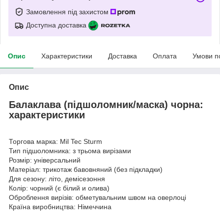
Замовлення під захистом
Доступна доставка
Опис
Характеристики
Доставка
Оплата
Умови п
Опис
Балаклава (підшоломник/маска) чорна:
характеристики
Торгова марка: Mil Tec Sturm
Тип підшоломника: з трьома вирізами
Розмір: універсальний
Матеріал: трикотаж бавовняний (без підкладки)
Для сезону: літо, демісезоння
Колір: чорний (є білий и олива)
Оброблення вирізів: обметувальним швом на оверлоці
Країна виробництва: Німеччина