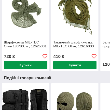
Шарф-сетка MIL-TEC
Тактичний шарф -хустка
Бала
Olive 190*90см , 12625001
MIL-TEC Olive, 12616000
прор
720
410
₴
₴
120
Купити
Купити
Подібні товари компанії