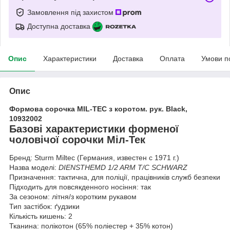
Замовлення під захистом
Доступна доставка
Опис
Характеристики
Доставка
Оплата
Умови п
Опис
Формова сорочка MIL-TEC з коротом. рук. Black,
10932002
Базові характеристики форменої
чоловічої сорочки Міл-Тек
Бренд: Sturm Miltec (Германия, известен с 1971 г.)
Назва моделі:
DIENSTHEMD 1/2 ARM T/C SCHWARZ
Призначення: тактична, для поліції, працівників служб безпеки
Підходить для повсякденного носіння: так
За сезоном: літня/з коротким рукавом
Тип застібок: ґудзики
Кількість кишень: 2
Тканина: полікотон (65% поліестер + 35% котон)