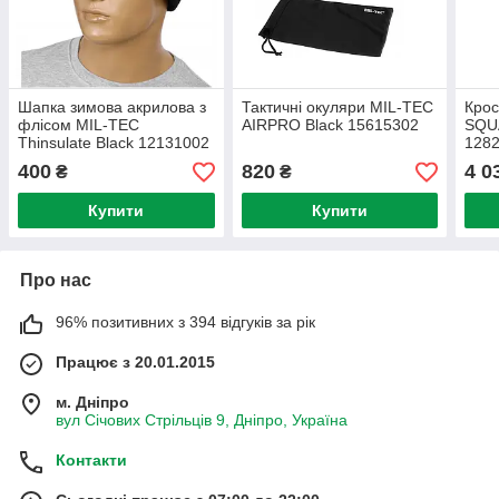
Шапка зимова акрилова з
Тактичні окуляри MIL-TEC
Крос
флісом MIL-TEC
AIRPRO Black 15615302
SQUA
Thinsulate Black 12131002
128
400
820
4 0
₴
₴
Купити
Купити
Про нас
96% позитивних з 394 відгуків за рік
Працює з 20.01.2015
м. Дніпро
вул Січових Стрільців 9, Дніпро, Україна
Контакти