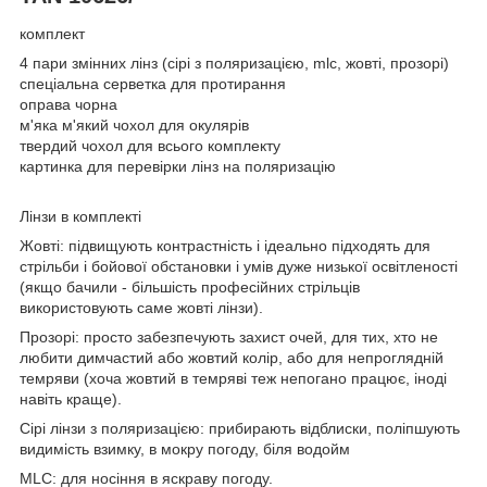
комплект
4 пари змінних лінз (сірі з поляризацією, mlc, жовті, прозорі)
спеціальна серветка для протирання
оправа чорна
м'яка м'який чохол для окулярів
твердий чохол для всього комплекту
картинка для перевірки лінз на поляризацію
Лінзи в комплекті
Жовті: підвищують контрастність і ідеально підходять для
стрільби і бойової обстановки і умів дуже низької освітленості
(якщо бачили - більшість професійних стрільців
використовують саме жовті лінзи).
Прозорі: просто забезпечують захист очей, для тих, хто не
любити димчастий або жовтий колір, або для непроглядній
темряви (хоча жовтий в темряві теж непогано працює, іноді
навіть краще).
Сірі лінзи з поляризацією: прибирають відблиски, поліпшують
видимість взимку, в мокру погоду, біля водойм
MLC: для носіння в яскраву погоду.