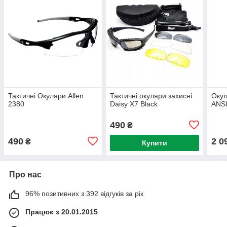
Тактичні Окуляри Allen
Тактичні окуляри захисні
Окул
2380
Daisy X7 Black
ANSI
490
₴
490
2 0
₴
Купити
Про нас
96% позитивних з 392 відгуків за рік
Працює з 20.01.2015