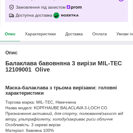
Замовлення під захистом
Доступна доставка
Опис
Характеристики
Доставка
Оплата
Умови п
Опис
Балаклава бавовняна 3 вирізи MIL-TEC
12109001 Olive
Маска-балаклава з трьома вирізами: головні
характеристики
Торгова марка: MIL-TEC, Німеччина
Назва моделі: KOPFHAUBE BALACLAVA 3-LOCH CO
Призначення:
активний, для спорту, полювання/захист від
вітру, ультрафіолету, холоду/закриває риси обличчя
Особливість: 3 окремі вирізи
Матеріал: бавовна 100%