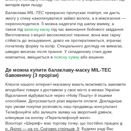
випарів кірки льоду.
Балаклава MIL-TEC
прекрасно пропускає повітря, не дасть
змогу у спеку накопичуватися зайвої вологи, а в міжсезоння —
переохолодитися. Її можна надягати під шапку взимку, а
також під
захисну каску
під час виконання бойового завдання.
Виготовлена з міцної високоякісної тканини, вона має гарну
стійкість до зношування, довго не протиратиметься, втрачає
початкову форму та колір. Спеціального догляду не вимагає,
швидко висихає після прання. У складеному стані дуже
компактна, вміщається в
поясну сумку
або кишеню.
Де можна купити балаклаву-маску MIL-TEC
бавовняну (3 прорізи)
Клієнти нашого інтернет-магазину мають можливість замовити
вподобані товари з доставкою у своє місто в межах України.
Відсилання відбувається через «Нову Пошту» й іншими
способами. Допускаються різні варіанти оплати. Докладніше
про умови покупки розповість наш продавець-консультант.
Телефонуйте або залиште заявку на зворотний дзвінок,
клікнувши на кнопку «Перетелефонуй мені».
Воєнторг «Шериф» має торгову точку, що постійно працює
в
р. Дніпрі — на ул. Снігових стрільців, 9
. Будемо раді Вас