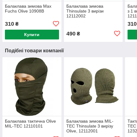
Балаклава зимова Max
Балаклава зимова
Бала
Fuchs Olive 10908B
Thinsulate 3 вирізи
з 1 
12112002
121
310
310
₴
490
₴
Купити
Подібні товари компанії
Балаклава тактична Olive
Балаклава зимова MIL-
Такт
MIL-TEC 12110101
TEC Thinsulate 3 вирізу
TEC 
Olive, 12112001
123