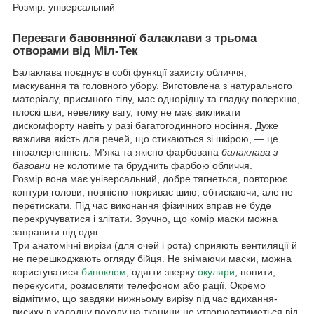
Розмір: універсальний
Переваги бавовняної балаклави з трьома
отворами від Міл-Тек
Балаклава поєднує в собі функції захисту обличчя,
маскування та головного убору. Виготовлена з натурального
матеріалу, приємного тілу, має однорідну та гладку поверхню,
плоскі шви, невелику вагу, тому не має викликати
дискомфорту навіть у разі багатогодинного носіння. Дуже
важлива якість для речей, що стикаються зі шкірою, — це
гіпоалергенність. М'яка та якісно фарбована
балаклава з
бавовни
не колотиме та бруднить фарбою обличчя.
Розмір вона має універсальний, добре тягнеться, повторює
контури голови, повністю покриває шию, обтискаючи, але не
перетискати. Під час виконання фізичних вправ не буде
перекручуватися і злітати. Зручно, що комір маски можна
заправити під одяг.
Три анатомічні вирізи (для очей і рота) сприяють вентиляції й
не перешкоджають огляду бійця. Не знімаючи маски, можна
користуватися
биноклем
, одягти зверху
окуляри
, попити,
перекусити, розмовляти телефоном або рації. Окремо
відмітимо, що завдяки нижньому вирізу під час вдихання-
висиху в холодну походу на тканини не утворюватиметься від