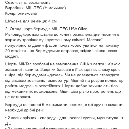
Сезон: літо, весна-осінь
Виробник: MIL-TEC (Німеччина)
Колір: оливковий
Шльовка для ремінця: 4 см
2. Огляд шорт-бермудів MIL-TEC USA Olive
Різновид коротких штанів до колін призначена для носіння в
жаркому тропічному і пустельному кліматі. Масової
популярністю даний фасон почав користуватися на початку
20 століття - на Бермудських островах, звідки і пішла назва
моделі.
Шорти Mil-Tec зроблені на замовлення США з легкої і м'якою
змішаної тканини. Завдяки бавовні в її складі і вільному крою
шкіра під бермудами «дихає». Чи не доведеться страждати
від високих зовнішніх температур. Міцний на розрив поліестер
робить модель зносостійкого. Шорти добре захищають тіло
від механічних пошкоджень. Міцні шви рівно прострочені, що
не натирають.
Бермуди оснащені 6 місткими кишенями, в які зручно скласти
необхідні дрібні речі:
• 2 косих врізних - спереду - для носової хустки, мультитула і т.
Д .;
• 2 накладних кишені з клапанами на ґудзиках - ззаду - для