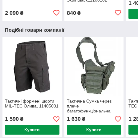
1 4
2 090
840
₴
₴
Подібні товари компанії
Тактичні формені шорти
Тактична Сумка через
Такт
MIL-TEC Олива, 11405001
плече
TEC 
багатофункціональна
Olive MIL-TEC 13726501
1 590
1 630
1 2
₴
₴
Купити
Купити