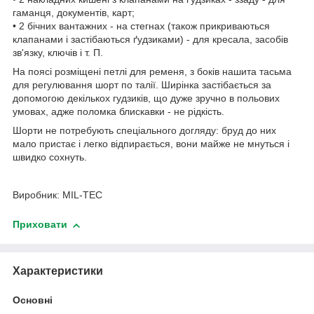
гаманця, документів, карт;
• 2 бічних вантажних - на стегнах (також прикриваються
клапанами і застібаються ґудзиками) - для кресала, засобів
зв'язку, ключів і т. П.
На поясі розміщені петлі для ременя, з боків нашита тасьма
для регулювання шорт по талії. Ширінка застібається за
допомогою декількох гудзиків, що дуже зручно в польових
умовах, адже поломка блискавки - не рідкість.
Шорти не потребують спеціального догляду: бруд до них
мало пристає і легко відпирається, вони майже не мнуться і
швидко сохнуть.
Виробник: MIL-TEC
Приховати
Характеристики
Основні