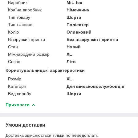
Виробник
MiL-tec
Країна виробник
Німеччина
Тип товару
Шорти
Тип тканини
Поліестер
Колір
Оливковий
Візерунки і принти
Без візерунків і принтів
Стан
Новий
Міжнародний розмір
XL
Сезон
Літо
Користувальницькі характеристики
Розмір
XL
Категорії
Для військовослужбовців
Вид виробу
Шорти
Приховати
Умови доставки
Доставка здійснюється тільки по передоплаті.