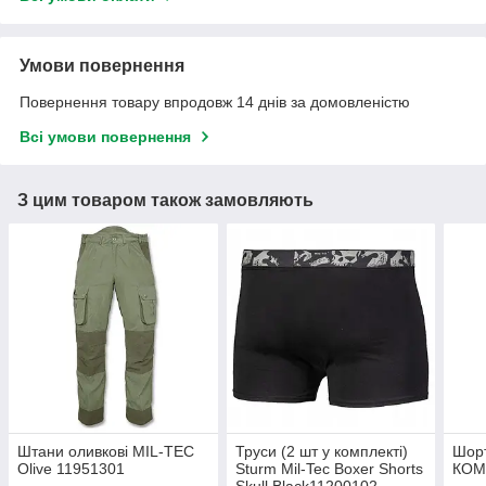
Умови повернення
Повернення товару впродовж 14 днів за домовленістю
Всі умови повернення
З цим товаром також замовляють
Штани оливкові MIL-TEC
Труси (2 шт у комплекті)
Шорт
Olive 11951301
Sturm Mil-Tec Boxer Shorts
КОМ
Skull Black11200102