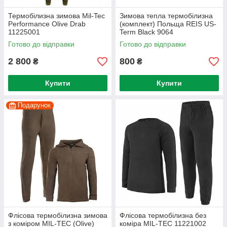
Термобілизна зимова Mil-Tec
Зимова тепла термобілизна
Performance Olive Drab
(комплект) Польща REIS US-
11225001
Term Black 9064
Готово до відправки
Готово до відправки
2 800
800
₴
₴
Купити
Купити
Подарунок
Флісова термобілизна зимова
Флісова термобілизна без
з коміром MIL-TEC (Olive)
коміра MIL-TEC 11221002