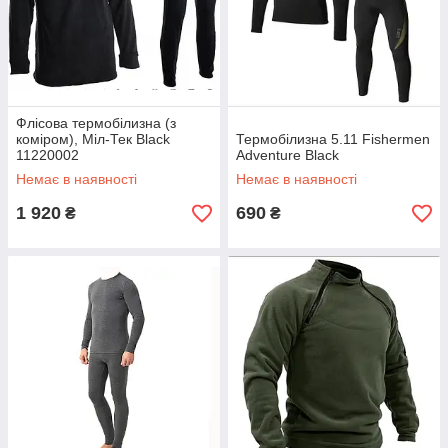
Флісова термобілизна (з
коміром), Міл-Тек Black
Термобілизна 5.11 Fishermen
11220002
Adventure Black
Немає в наявності
Немає в наявності
1 920
690
₴
₴