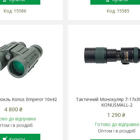
15586
15585
нокль Konus Emperor 10x42
Тактичний Монокуляр 7-17x
KONUSMALL-2
4 800 ₴
1 290 ₴
ово до відправки
Готово до відправки
том і в роздріб
Оптом і в роздріб
Купити