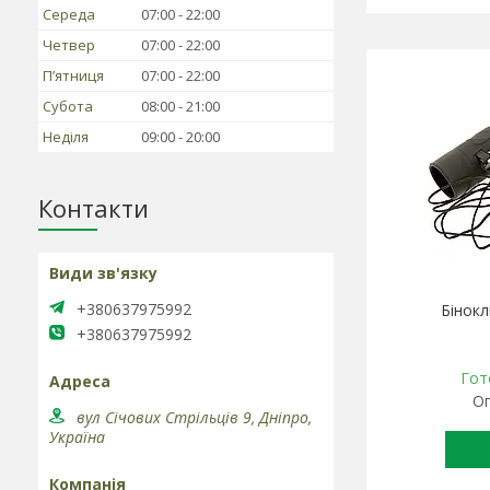
Середа
07:00
22:00
Четвер
07:00
22:00
Пʼятниця
07:00
22:00
Субота
08:00
21:00
Неділя
09:00
20:00
Контакти
+380637975992
Бінокл
+380637975992
Гот
Оп
вул Січових Стрільців 9, Дніпро,
Україна