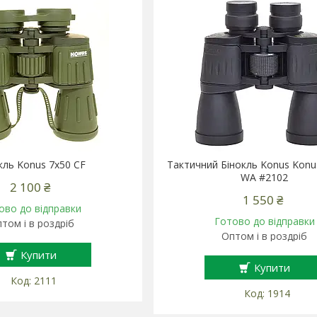
кль Konus 7x50 CF
Тактичний Бінокль Konus Konu
WA #2102
2 100 ₴
1 550 ₴
ово до відправки
Готово до відправки
том і в роздріб
Оптом і в роздріб
Купити
Купити
2111
1914