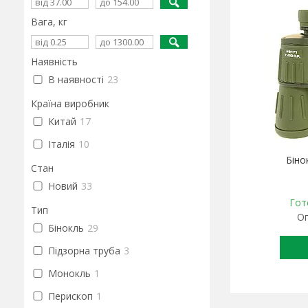
Вага, кг
Наявність
В наявності
23
Країна виробник
Китай
17
Італія
10
Біно
Стан
Новий
33
Гот
Тип
Оп
Бінокль
29
Підзорна труба
3
Монокль
1
Перископ
1