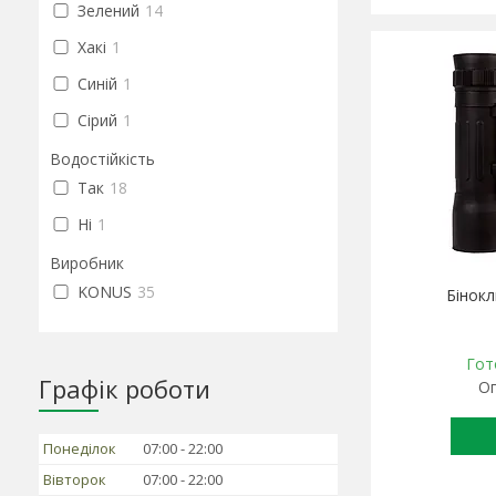
Зелений
14
Хакі
1
Синій
1
Сірий
1
Водостійкість
Так
18
Ні
1
Виробник
KONUS
35
Бінокл
Гот
Графік роботи
Оп
Понеділок
07:00
22:00
Вівторок
07:00
22:00