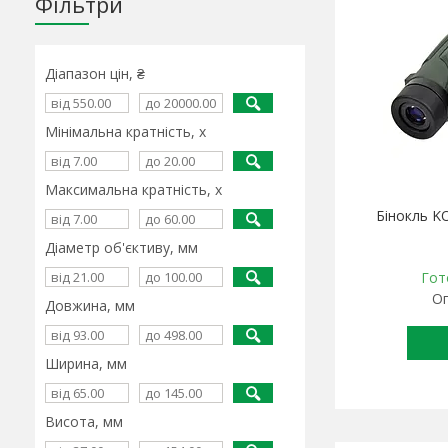
Фільтри
Діапазон цін, ₴
Мінімальна кратність, х
Максимальна кратність, х
Бінокль K
Діаметр об'єктиву, мм
Гот
Оп
Довжина, мм
Ширина, мм
Висота, мм