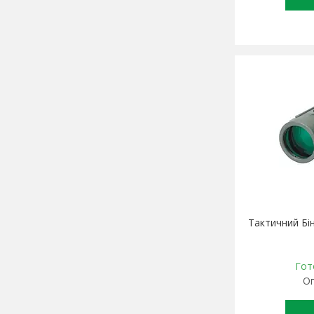
Тактичний Бі
Гот
Оп