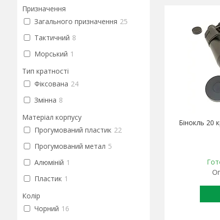
Призначення
Загального призначення
25
Тактичний
8
Морський
1
Тип кратності
Фіксована
24
Змінна
8
Матеріал корпусу
Бінокль 20 
Прогумований пластик
22
Прогумований метал
5
Гот
Алюміній
1
Оп
Пластик
1
Колір
Чорний
16