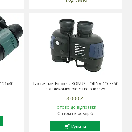
79895
-21x40
Тактичний Бінокль KONUS TORNADO 7X50
з далекомірною сіткою #2325
8 000 ₴
Готово до відправки
Оптом і в роздріб
Купити