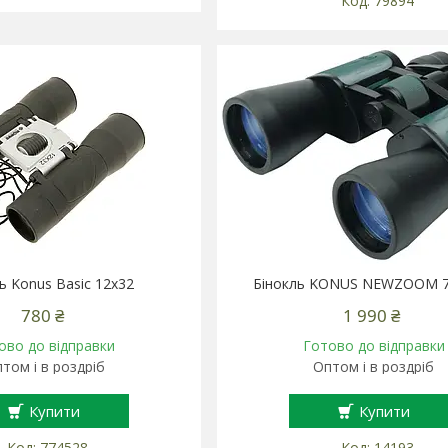
79894
ь Konus Basic 12x32
Бінокль KONUS NEWZOOM 7
780 ₴
1 990 ₴
ово до відправки
Готово до відправки
том і в роздріб
Оптом і в роздріб
Купити
Купити
774528
14193